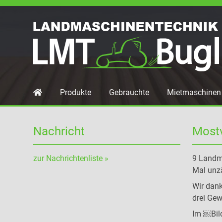
Navigation
Produkte
Gebrauchte
Mietmaschinen
überspringen
Nachricht
Mostv
zur Nachrichtenliste »
9 Landma
Mal unz
Wir dank
drei Gew
Im ￼Bild