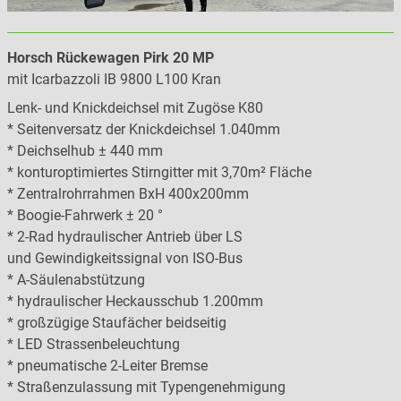
Horsch Rückewagen Pirk 20 MP
mit Icarbazzoli IB 9800 L100 Kran
Lenk- und Knickdeichsel mit Zugöse K80
* Seitenversatz der Knickdeichsel 1.040mm
* Deichselhub ± 440 mm
* konturoptimiertes Stirngitter mit 3,70m² Fläche
* Zentralrohrrahmen BxH 400x200mm
* Boogie-Fahrwerk ± 20 °
* 2-Rad hydraulischer Antrieb über LS
und Gewindigkeitssignal von ISO-Bus
* A-Säulenabstützung
* hydraulischer Heckausschub 1.200mm
* großzügige Staufächer beidseitig
* LED Strassenbeleuchtung
* pneumatische 2-Leiter Bremse
* Straßenzulassung mit Typengenehmigung